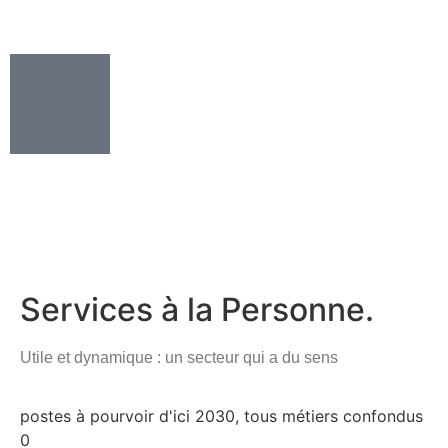
Vous êtes collégien, lycéen,
étudiant, salarié ou
demandeurs d’emploi ?
Services à la Personne.
Découvrez un secteur dynamique au service des
familles et des personnes vulnérables.
Utile et dynamique : un secteur qui a du sens
Rejoignez-nous et engagez-vous dans des professions
qui ont une véritable signification.
postes à pourvoir d'ici 2030, tous métiers confondus
0