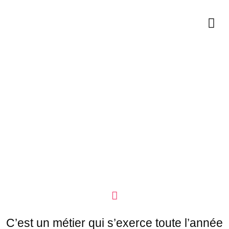
Jardinage / Bricolage
Métiers
Services à la Personne
C’est un métier qui s’exerce toute l’année