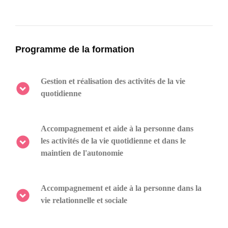
Programme de la formation
Gestion et réalisation des activités de la vie
quotidienne
Elaboration et réalisation des repas ;
Accompagnement et aide à la personne dans
les activités de la vie quotidienne et dans le
Produits alimentaires et alimentation rationnelle ;
maintien de l'autonomie
Entretien du linge et des vêtements ;
Prise en compte de l'état de la personne ;
Accompagnement et aide à la personne dans la
vie relationnelle et sociale
Entretien du cadre de vie.
Soins d'hygiène corporelle ;